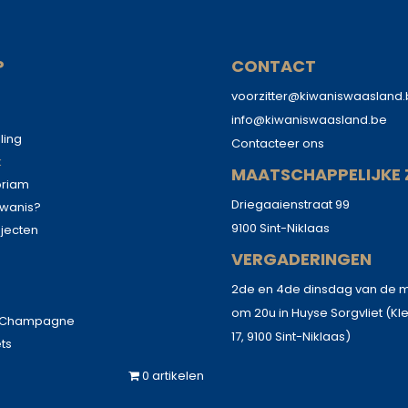
P
CONTACT
voorzitter@kiwaniswaasland
info@kiwaniswaasland.be
ling
Contacteer ons
k
MAATSCHAPPELIJKE 
oriam
Driegaaienstraat 99
iwanis?
9100 Sint-Niklaas
ojecten
g
VERGADERINGEN
2de en 4de dinsdag van de
om 20u in Huyse Sorgvliet (Kl
s Champagne
17, 9100 Sint-Niklaas)
ets
0 artikelen