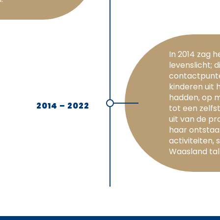
In 2014 zag h
levenslicht; d
contactpunte
kinderen uit 
hadden, op ma
2014 – 2022
tot een zelfs
uit van de p
haar ontstaan
activiteiten,
Waasland tal 