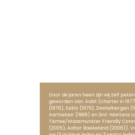
Door de jaren heen zijn wij zelf pete
geworden van: Aalst (charter in 1977
(1978), Eeklo (1979), Destelbergen (1
Aartselaar (1988) en Sint-Martens L
Temse/Waasmunster Friendly Conn
(2005), Aalter Baekeland (2006)). V
we 13 actieve leden en 3 senior leden