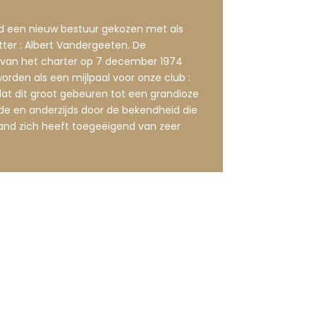
d een nieuw bestuur gekozen met als
itter : Albert Vandergeeten. De
 van het charter op 7 december 1974
rden als een mijlpaal voor onze club :
dat dit groot gebeuren tot een grandioze
de en anderzijds door de bekendheid die
and zich heeft toegeëigend van zeer