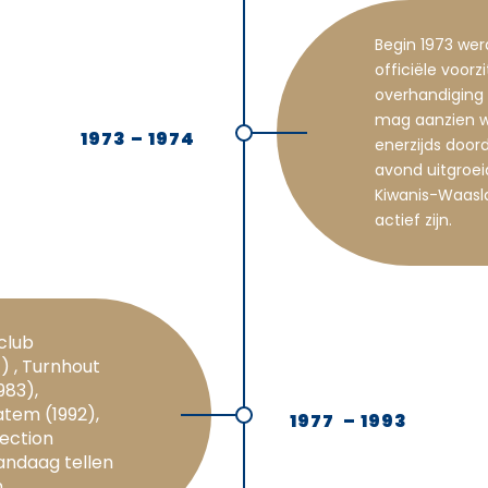
Begin 1973 wer
officiële voorz
overhandiging
mag aanzien wo
1973 – 1974
enerzijds door
avond uitgroei
Kiwanis-Waasl
actief zijn.
rclub
) , Turnhout
983),
atem (1992),
1977 – 1993
ection
andaag tellen
.