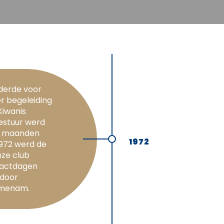
derde voor
er begeleiding
Kiwanis
estuur werd
e maanden
1972
1972 werd de
nze club
ntactdagen
 door
ijmenam.