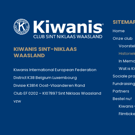
SITEMA
Home
Onze club
Voorstel
KIWANIS SINT-NIKLAAS
Historie
WAASLAND
In Mem
Wat is K
Kiwanis International European Federation
Sociale pr
District K38 Belgium Luxembourg
Fundraisin
Divisie K3814 Oost-Vlaanderen Rand
Partners
Club EF 0202 – KI07897 Sint Niklaas Waasland
Bestel nu!
vzw
Kiwani
Filmtick